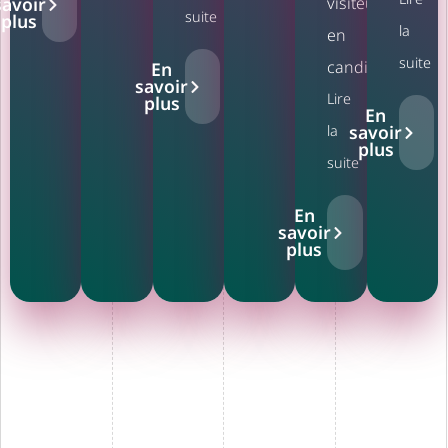
visiteurs
savoir
suite
plus
la
en
suite
candidats.
En
savoir
Lire
plus
En
savoir
la
plus
suite
En
savoir
plus