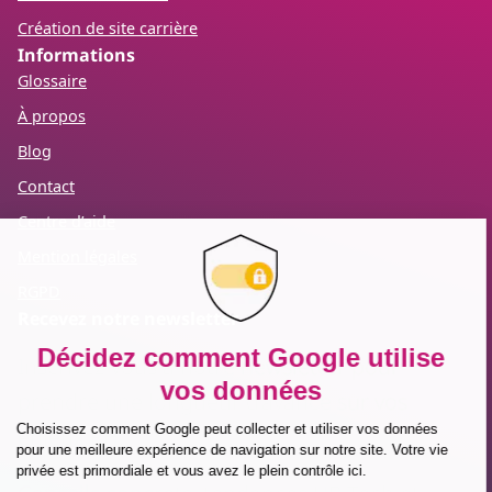
Création de site carrière
Informations
Glossaire
À propos
Blog
Contact
Centre d’aide
Mention légales
RGPD
Recevez notre newsletter
Inscrivez-vous à notre newsletter pour
prendre une longueur d’avance sur vos
enjeux RH.