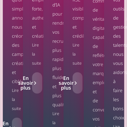
comme
d’IA
simple
forte,
visibles,
outils
de
pour
annonce,
authentique
compréhensibles
de
véritables expé
rendre
nous
et
et
gestio
digitales,
vos
créons
créative.
crédibles.
des
capables
recrutements
des
talents
Lire
Lire
de
plus
campagnes
nous
la
la
refléter
rapides,
créatives
vous
suite
suite
votre
plus
et
aidon
marque
fluides
En
En
ciblées.
à
employeur
savoir
savoir
et
plus
plus
faire
Lire
et
plus
les
la
de
qualitatifs.
bons
suite
convertir
Lire
choix.
vos
la
En
Lire