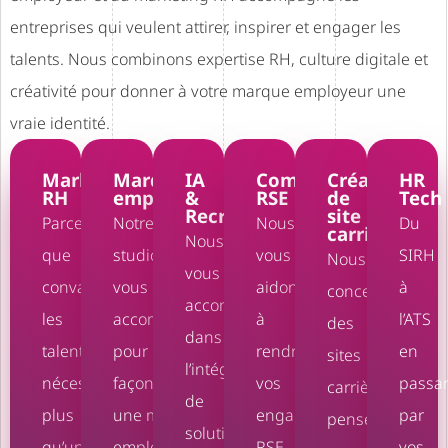
entreprises qui veulent attirer, inspirer et engager les
talents. Nous combinons expertise RH, culture digitale et
créativité pour donner à votre marque employeur une
vraie identité.
Marketing
Marque
IA
Communication
Création
HR
RH
employeur
&
RSE
de
Tech
Recrutement
site
Parce
Notre
Nous
Du
carrière
Nous
que
studio
vous
SIRH
Nous
vous
convaincre
vous
aidons
à
concevons
accompagnons
les
accompagne
à
l’ATS
des
dans
talents
pour
rendre
en
sites
l’intégration
nécessite
façonner
vos
passa
carrière
de
plus
une marque
engagements
par
pensés
solutions
qu’une
employeur
RSE
vos