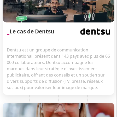
Le cas de Dentsu
Dentsu est un groupe de communication
international, présent dans 143 pays avec plus de 66
000 collaborateurs. Dentsu accompagne les
marques dans leur stratégie d’investissement
publicitaire, offrant des conseils et un soutien sur
divers supports de diffusion (TV, presse, réseaux
sociaux) pour valoriser leur image de marque.