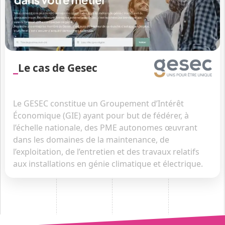
Le cas de Gesec
Le GESEC constitue un Groupement d’Intérêt
Économique (GIE) ayant pour but de fédérer, à
l’échelle nationale, des PME autonomes œuvrant
dans les domaines de la maintenance, de
l’exploitation, de l’entretien et des travaux relatifs
aux installations en génie climatique et électrique.