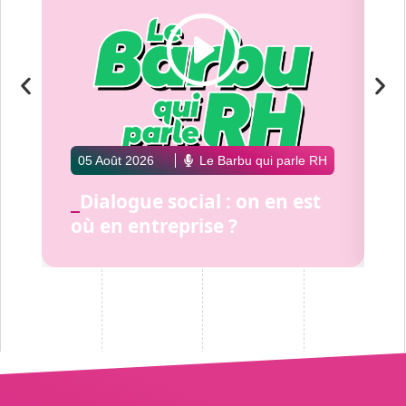
05 Août 2026
Le Barbu qui parle RH
Dialogue social : on en est
(
où en entreprise ?
p