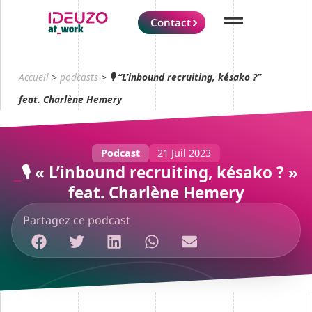
Contact
Accueil
>
podcasts
>
🎙️ “L’inbound recruiting, késako ?”
feat. Charlène Hemery
Podcast
21 Juil 2023
🎙️ « L’inbound recruiting, késako ? »
feat. Charlène Hemery
Partagez ce podcast