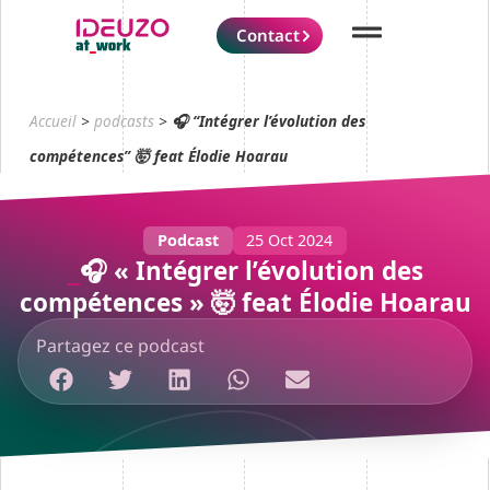
Contact
Accueil
>
podcasts
>
🎧 “Intégrer l’évolution des
compétences” 🤯 feat Élodie Hoarau
Podcast
25 Oct 2024
🎧 « Intégrer l’évolution des
compétences » 🤯 feat Élodie Hoarau
Partagez ce podcast