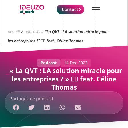
Contact
Accueil
>
podcasts
>
“La QVT : LA solution miracle pour
les entreprises ?” 🧘‍♂️ feat. Céline Thomas
Podcast
14 Déc 2023
« La QVT : LA solution miracle pour
les entreprises ? » 🧘‍♂️ feat. Céline
Thomas
Partagez ce podcast