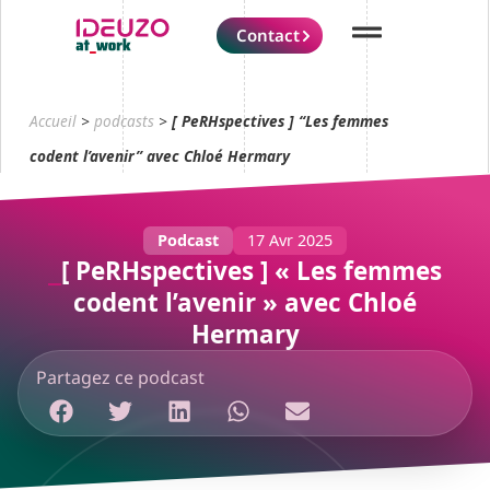
Contact
Accueil
>
podcasts
>
[ PeRHspectives ] “Les femmes
codent l’avenir” avec Chloé Hermary
Podcast
17 Avr 2025
[ PeRHspectives ] « Les femmes
codent l’avenir » avec Chloé
Hermary
Partagez ce podcast