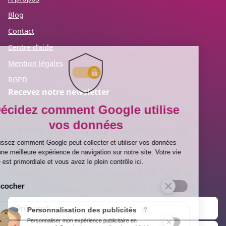
Blog
Contact
Centre d’aide
Mention légales
RGPD
Recevez notre newsletter
Inscrivez-vous à notre newsletter pour
prendre une longueur d’avance sur vos
enjeux RH.
Conseils concrets, tendances HR Tech et
bonnes pratiques directement par email.