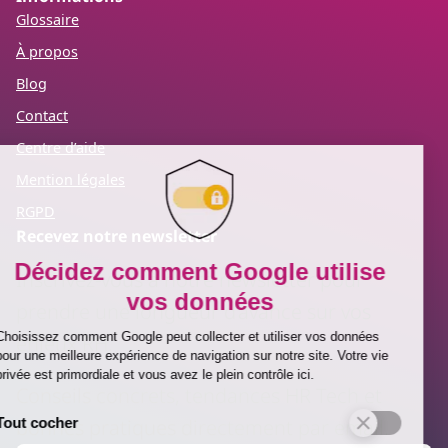
Glossaire
À propos
Blog
Contact
Centre d’aide
Mention légales
RGPD
Recevez notre newsletter
Inscrivez-vous à notre newsletter pour
prendre une longueur d’avance sur vos
enjeux RH.
Conseils concrets, tendances HR Tech et
bonnes pratiques directement par email.