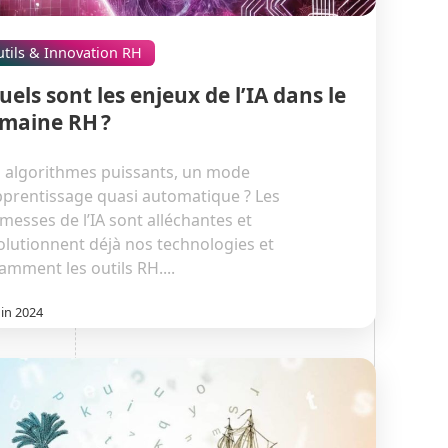
tils & Innovation RH
uels sont les enjeux de l’IA dans le
maine RH ?
 algorithmes puissants, un mode
pprentissage quasi automatique ? Les
messes de l’IA sont alléchantes et
olutionnent déjà nos technologies et
amment les outils RH....
uin 2024