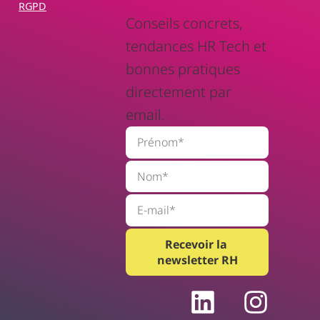
RGPD
Conseils concrets,
tendances HR Tech et
bonnes pratiques
directement par
email.