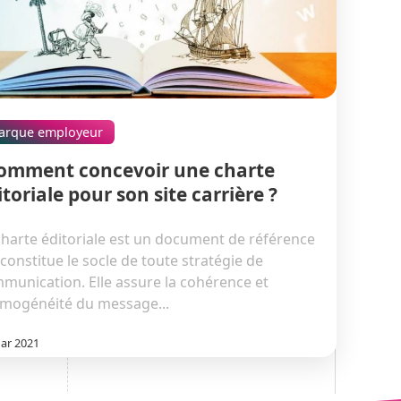
arque employeur
omment concevoir une charte
itoriale pour son site carrière ?
charte éditoriale est un document de référence
 constitue le socle de toute stratégie de
munication. Elle assure la cohérence et
omogénéité du message...
ar 2021