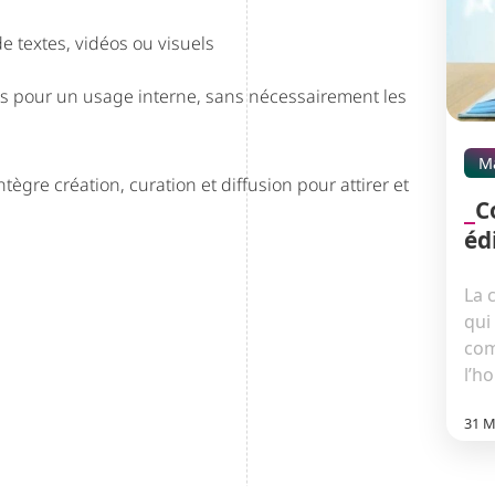
e textes, vidéos ou visuels
es pour un usage interne, sans nécessairement les
M
tègre création, curation et diffusion pour attirer et
C
éd
La 
qui
com
l’h
31 M