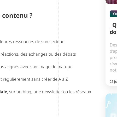
e contenu ?
Ou
Q
do
lleures ressources de son secteur
Des
d’a
réactions, des échanges ou des débats
pro
rév
enus alignés avec son image de marque
not
t régulièrement sans créer de A à Z
25 J
iale
, sur un blog, une newsletter ou les réseaux