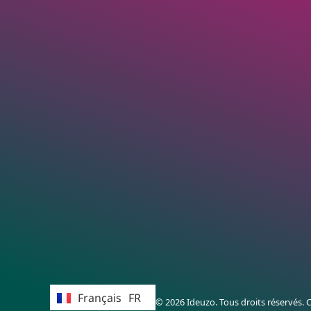
English
EN
Français
FR
© 2026 Ideuzo. Tous droits réservés.