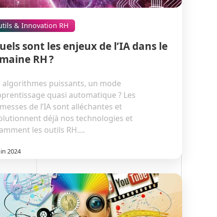
tils & Innovation RH
uels sont les enjeux de l’IA dans le
maine RH ?
 algorithmes puissants, un mode
pprentissage quasi automatique ? Les
messes de l’IA sont alléchantes et
olutionnent déjà nos technologies et
amment les outils RH....
uin 2024