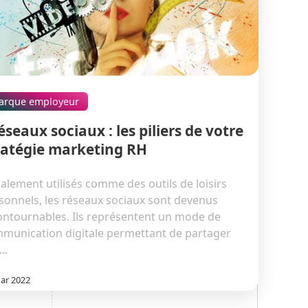
arque employeur
éseaux sociaux : les piliers de votre
ratégie marketing RH
tialement utilisés comme des outils de loisirs
sonnels, les réseaux sociaux sont devenus
ontournables. Ils représentent un mode de
munication digitale permettant de partager
..
ar 2022