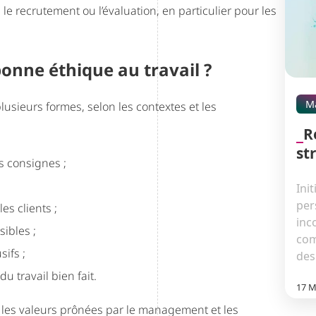
le recrutement ou l’évaluation, en particulier pour les
onne éthique au travail ?
M
lusieurs formes, selon les contextes et les
R
st
s consignes ;
Ini
per
les clients ;
inc
ibles ;
com
ifs ;
des.
u travail bien fait.
17 M
e, les valeurs prônées par le management et les