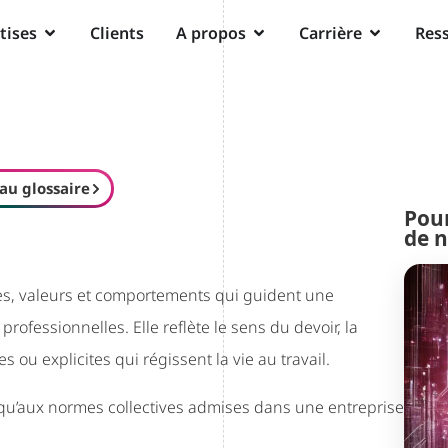
tises
Clients
A propos
Carrière
Res
au glossaire
Pour
de n
pes, valeurs et comportements qui guident une
ofessionnelles. Elle reflète le sens du devoir, la
es ou explicites qui régissent la vie au travail.
 qu’aux normes collectives admises dans une entreprise