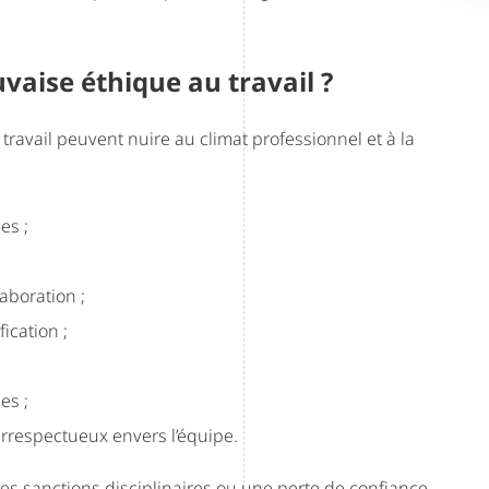
vaise éthique au travail ?
 travail peuvent nuire au climat professionnel et à la
es ;
aboration ;
ication ;
es ;
rrespectueux envers l’équipe.
des sanctions disciplinaires ou une perte de confiance