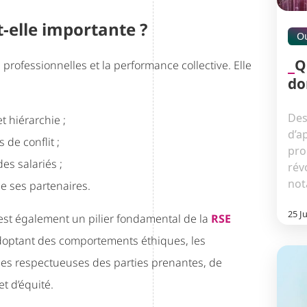
t-elle importante ?
Ou
Q
 professionnelles et la performance collective. Elle
do
Des
t hiérarchie ;
d’a
de conflit ;
pro
es salariés ;
rév
not
de ses partenaires.
25 J
 est également un pilier fondamental de la
RSE
doptant des comportements éthiques, les
ques respectueuses des parties prenantes, de
t d’équité.