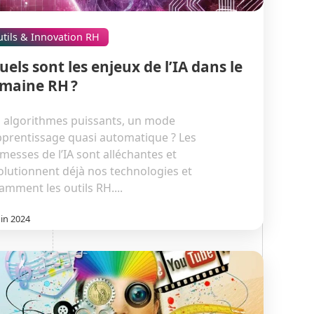
tils & Innovation RH
uels sont les enjeux de l’IA dans le
maine RH ?
 algorithmes puissants, un mode
pprentissage quasi automatique ? Les
messes de l’IA sont alléchantes et
olutionnent déjà nos technologies et
amment les outils RH....
uin 2024