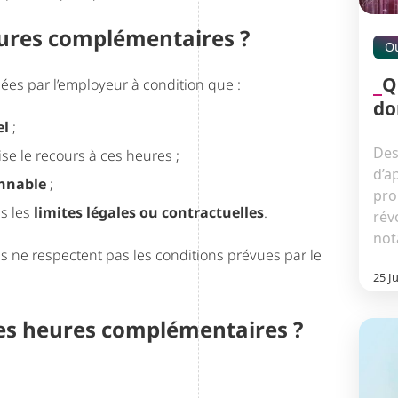
ures complémentaires ?
Ou
Q
s par l’employeur à condition que :
do
el
;
Des
se le recours à ces heures ;
d’a
onnable
;
pro
s les
limites légales ou contractuelles
.
rév
not
les ne respectent pas les conditions prévues par le
25 J
des heures complémentaires ?