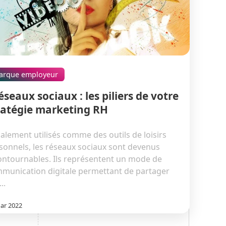
arque employeur
éseaux sociaux : les piliers de votre
ratégie marketing RH
tialement utilisés comme des outils de loisirs
sonnels, les réseaux sociaux sont devenus
ontournables. Ils représentent un mode de
munication digitale permettant de partager
..
ar 2022