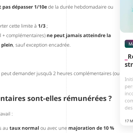
t pas dépasser 1/10e
de la durée hebdomadaire ou
ter cette limite à
1/3
;
el + complémentaires)
ne peut jamais atteindre la
M
 plein
, sauf exception encadrée.
R
st
r peut demander jusqu’à 2 heures complémentaires (ou
Ini
per
inc
aires sont-elles rémunérées ?
com
des.
vail :
17 M
es au
taux normal
ou avec une
majoration de 10 %