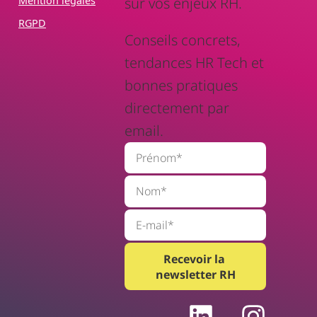
Mention légales
sur vos enjeux RH.
RGPD
Conseils concrets,
tendances HR Tech et
bonnes pratiques
directement par
email.