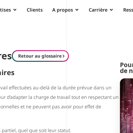
tises
Clients
A propos
Carrière
Res
res
Retour au glossaire
Pour
de n
ires
vail effectuées au-delà de la durée prévue dans un
eur d’adapter la charge de travail tout en respectant un
ionnelles et ne peuvent pas avoir pour effet de
artiel, quel que soit leur statut.