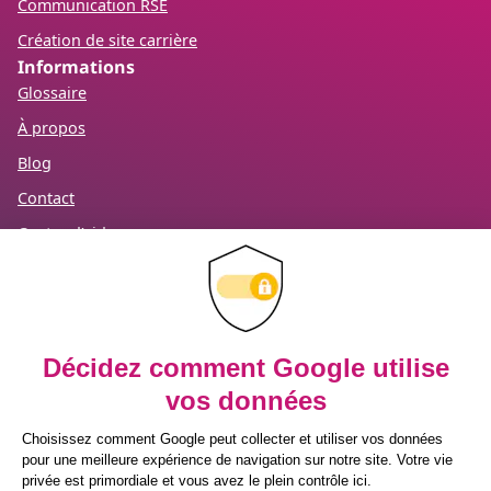
Communication RSE
Création de site carrière
Informations
Glossaire
À propos
Blog
Contact
Centre d’aide
Mention légales
RGPD
Recevez notre newsletter
Inscrivez-vous à notre newsletter pour
prendre une longueur d’avance sur vos
enjeux RH.