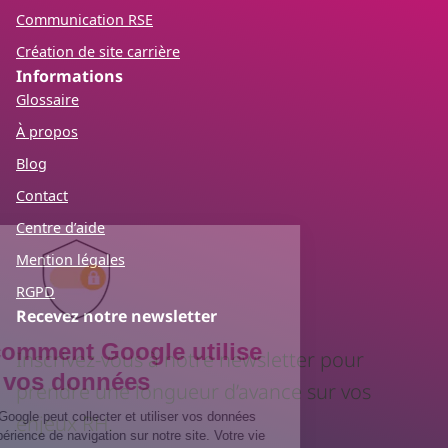
Communication RSE
Création de site carrière
Informations
Glossaire
À propos
Blog
Contact
Centre d’aide
Mention légales
RGPD
Recevez notre newsletter
Inscrivez-vous à notre newsletter pour
prendre une longueur d’avance sur vos
enjeux RH.