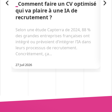
Comment faire un CV optimisé
P
qui va plaire à une IA de
d’a
recrutement ?
nu
Selon une étude Capterra de 2024, 88 %
Un 
des grandes entreprises françaises ont
son
intégré ou prévoient d’intégrer l’IA dans
paie
leurs processus de recrutement.
imm
Concrètement, ça...
13 Ju
27 Juil 2026