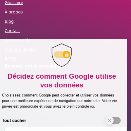
Glossaire
À propos
Blog
Contact
Centre d’aide
Mention légales
RGPD
Recevez notre newsletter
Inscrivez-vous à notre newsletter pour
prendre une longueur d’avance sur vos
enjeux RH.
Conseils concrets, tendances HR Tech et
bonnes pratiques directement par email.