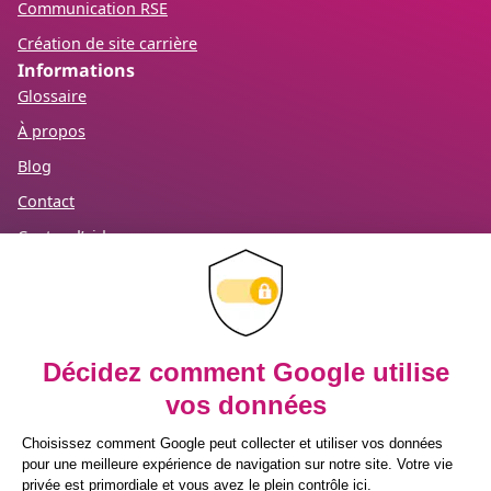
Communication RSE
Création de site carrière
Informations
Glossaire
À propos
Blog
Contact
Centre d’aide
Mention légales
RGPD
Recevez notre newsletter
Inscrivez-vous à notre newsletter pour
prendre une longueur d’avance sur vos
enjeux RH.