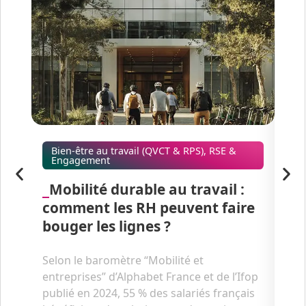
Bien-être au travail (QVCT & RPS)
,
RSE &
Ac
Engagement
“
Mobilité durable au travail :
ver
comment les RH peuvent faire
fe
bouger les lignes ?
d’
Selon le baromètre “Mobilité et
En 
entreprises” d’Alphabet France et de l’Ifop
des 
publié en 2024, 55 % des salariés français
tro