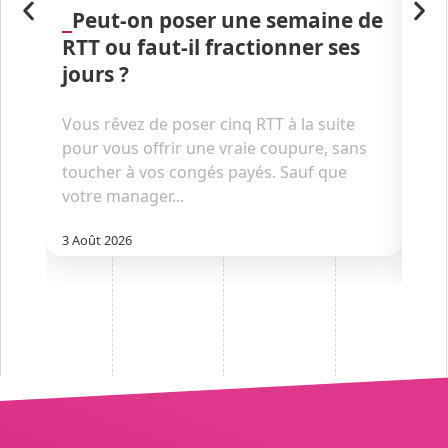
Peut-on poser une semaine de
D
RTT ou faut-il fractionner ses
co
jours ?
jo
?
Vous rêvez de poser cinq RTT à la suite
pour vous offrir une vraie coupure, sans
Le 
toucher à vos congés payés. Sauf que
des
votre manager...
dans
: en
3 Août 2026
30 Ju