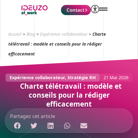
Contact
Accueil
>
Blog
>
Expérience collaborateur
>
Charte
télétravail : modèle et conseils pour la rédiger
efficacement
Expérience collaborateur
,
Stratégie RH
21 Mai 2026
Charte télétravail : modèle et
conseils pour la rédiger
efficacement
Partagez cet article