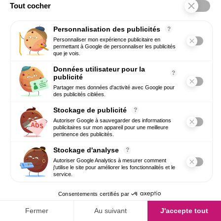
5. Acceptation et formalisation de l’accord
L’accord du salarié pour la mise en œuvre du télétravail
est formalisé par écrit, selon les modalités prévues par
l’entreprise (avenant au contrat de travail, validation
écrite, procédure interne dématérialisée).
Cette formalisation précise notamment la durée de mise
en place du télétravail, les modalités pratiques et les
conditions de réversibilité.
6. Organisation du temps de travail et
charge de travail
Le télétravail n’entraîne aucune modification de la durée