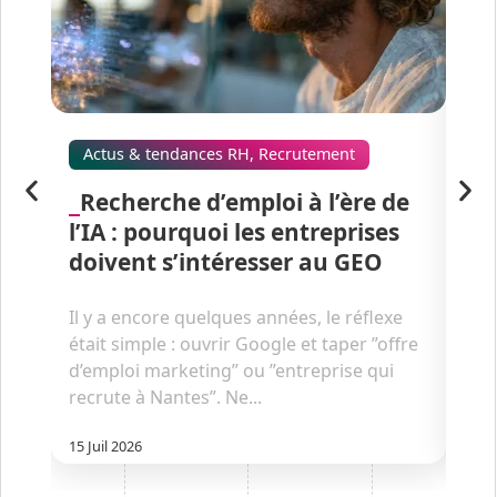
Actus & tendances RH
,
Recrutement
Ac
Recherche d’emploi à l’ère de
C
l’IA : pourquoi les entreprises
ch
doivent s’intéresser au GEO
La 
épi
Il y a encore quelques années, le réflexe
plus
était simple : ouvrir Google et taper ”offre
s’ad
d’emploi marketing” ou ”entreprise qui
déca
recrute à Nantes”. Ne...
10 Ju
15 Juil 2026