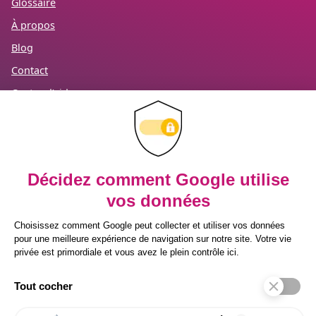
Glossaire
À propos
Blog
Contact
Centre d’aide
Mention légales
RGPD
Recevez notre newsletter
Inscrivez-vous à notre newsletter pour
prendre une longueur d’avance sur vos
enjeux RH.
Conseils concrets, tendances HR Tech et
bonnes pratiques directement par email.