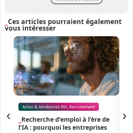
Ces articles pourraient également
vous intéresser
Actus & tendances RH
,
Recrutement
Ac
Recherche d’emploi à l’ère de
C
l’IA : pourquoi les entreprises
ch