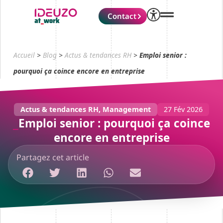
Contact
Accueil
>
Blog
>
Actus & tendances RH
>
Emploi senior :
pourquoi ça coince encore en entreprise
Actus & tendances RH
,
Management
27 Fév 2026
Emploi senior : pourquoi ça coince
encore en entreprise
Partagez cet article