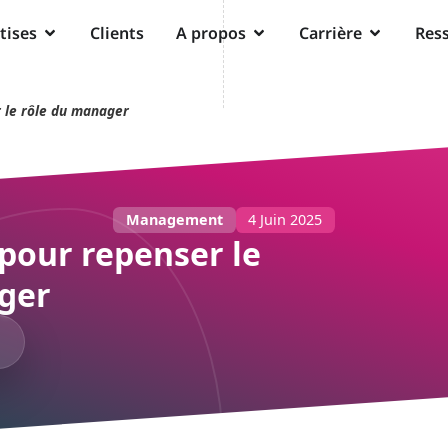
tises
Clients
A propos
Carrière
Res
r le rôle du manager
Management
4 Juin 2025
 pour repenser le
ger