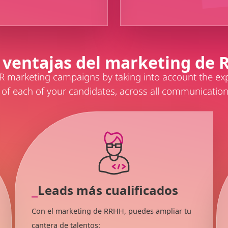
 ventajas del marketing de
R marketing campaigns by taking into account the ex
 of each of your candidates, across all communication
Leads más cualificados
Con el marketing de RRHH, puedes ampliar tu
cantera de talentos: