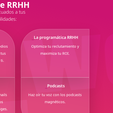
de RRHH
cuados a tus
ilidades:
La programática RRHH
edios
Optimiza tu reclutamiento y
 tus
maximiza tu ROI.
ti.
Podcasts
mails
Haz oír tu voz con los podcasts
os
magnéticos.
iges.