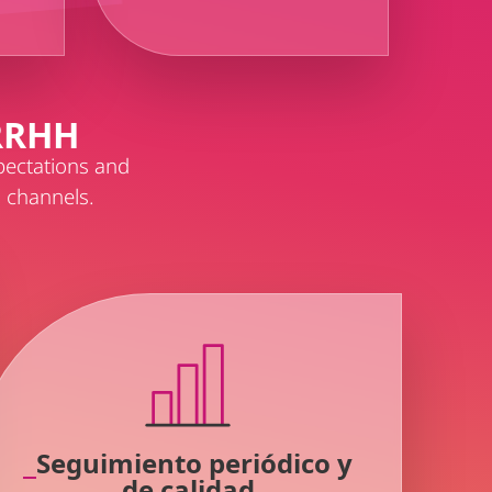
 RRHH
pectations and
 channels.
Seguimiento periódico y
de calidad