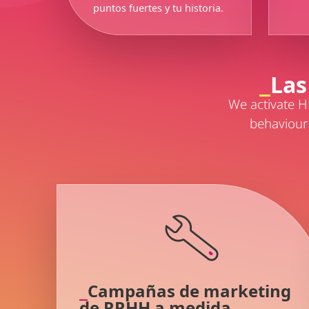
puntos fuertes y tu historia.
Las
We activate H
behaviour
Campañas de marketing
de RRHH a medida