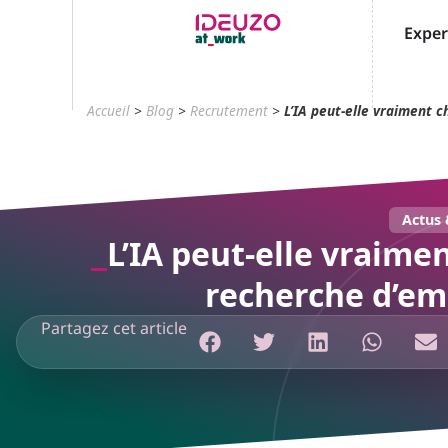
Exper
Accueil
>
Blog
>
Recrutement
>
L’IA peut-elle vraiment c
Actus
L’IA peut-elle vraime
recherche d’em
Partagez cet article