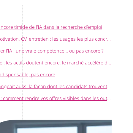
core timide de l’IA dans la recherche d’emploi
Lettre de motivation, CV, entretien : les usages les plus concrets de l’IA
iser l’IA : une vraie compétence… ou pas encore ?
Le paradoxe : les actifs doutent encore, le marché accélère déjà
 Indispensable, pas encore
Et si l’IA changeait aussi la façon dont les candidats trouvent les offres ?
Recruteurs : comment rendre vos offres visibles dans les outils d’IA ?