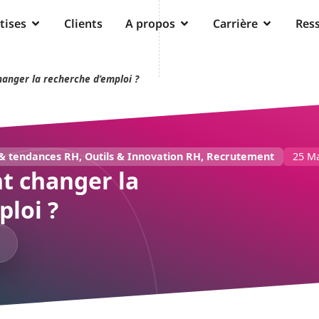
tises
Clients
A propos
Carrière
Res
hanger la recherche d’emploi ?
 & tendances RH
,
Outils & Innovation RH
,
Recrutement
25 M
nt changer la
ploi ?