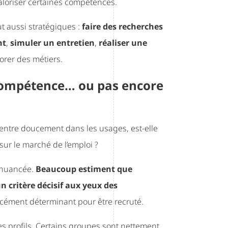
valoriser certaines compétences.
t aussi stratégiques :
faire des recherches
nt
,
simuler un entretien
,
réaliser une
orer des métiers.
ie compétence… ou pas encore
’IA entre doucement dans les usages, est-elle
r le marché de l’emploi ?
t nuancée.
Beaucoup estiment que
un critère décisif aux yeux des
 forcément déterminant pour être recruté.
s profils. Certains groupes sont nettement