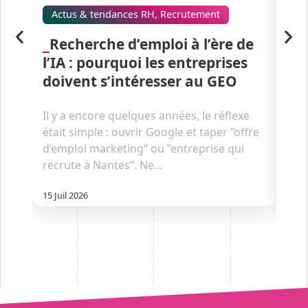
Actus & tendances RH
,
Recrutement
Ac
Recherche d’emploi à l’ère de
C
l’IA : pourquoi les entreprises
ch
doivent s’intéresser au GEO
La 
épi
Il y a encore quelques années, le réflexe
plus
était simple : ouvrir Google et taper ”offre
s’ad
d’emploi marketing” ou ”entreprise qui
déca
recrute à Nantes”. Ne...
10 Ju
15 Juil 2026