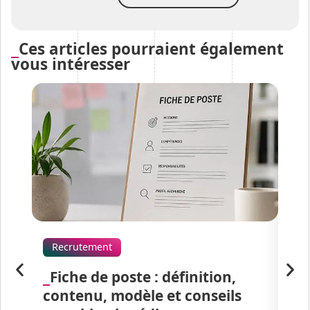
Ces articles pourraient également
vous intéresser
Recrutement
Ac
Fiche de poste : définition,
R
contenu, modèle et conseils
l’I