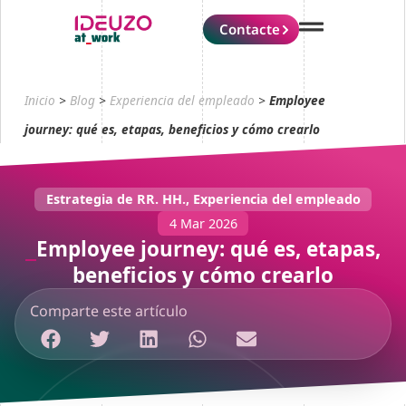
Contacte
Inicio
>
Blog
>
Experiencia del empleado
>
Employee
journey: qué es, etapas, beneficios y cómo crearlo
Estrategia de RR. HH.
,
Experiencia del empleado
4 Mar 2026
Employee journey: qué es, etapas,
beneficios y cómo crearlo
Comparte este artículo