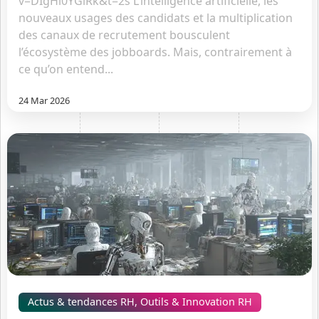
v=DIgHi0YGlRk&t=2s L’intelligence artificielle, les
nouveaux usages des candidats et la multiplication
des canaux de recrutement bousculent
l’écosystème des jobboards. Mais, contrairement à
ce qu’on entend...
24 Mar 2026
Actus & tendances RH
,
Outils & Innovation RH