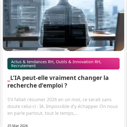
Actus & tendances RH
,
Outils & Innovation RH
,
Recrutement
L’IA peut-elle vraiment changer la
recherche d’emploi ?
S’il fallait résumer 2026 en un mot, ce serait sans
doute celui-ci : IA. Impossible d’y échapper. On nous
en parle partout, tout le temps,...
25 Mar 2026