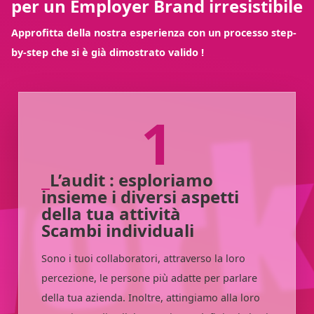
per un Employer Brand irresistibile
Approfitta della nostra esperienza con un processo step-
by-step che si è già dimostrato valido !
1
L’audit : esploriamo
insieme i diversi aspetti
della tua attività
Scambi individuali
Sono i tuoi collaboratori, attraverso la loro
percezione, le persone più adatte per parlare
della tua azienda. Inoltre, attingiamo alla loro