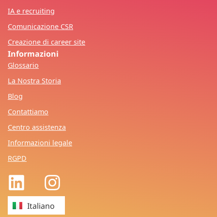
IA e recruiting
Comunicazione CSR
Creazione di career site
Informazioni
Glossario
La Nostra Storia
Blog
Contattiamo
Centro assistenza
Informazioni legale
RGPD
Français
Italiano
English