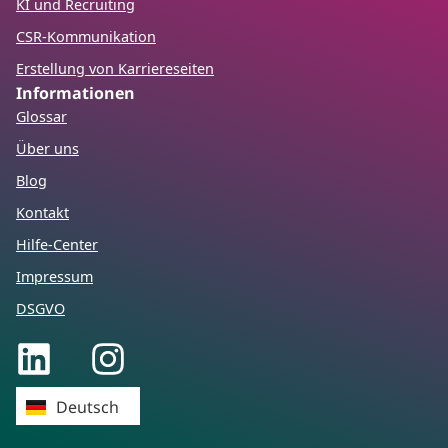
KI und Recruiting
CSR-Kommunikation
Erstellung von Karriereseiten
Informationen
Glossar
Über uns
Blog
Kontakt
Hilfe-Center
Impressum
DSGVO
Français
Deutsch
English