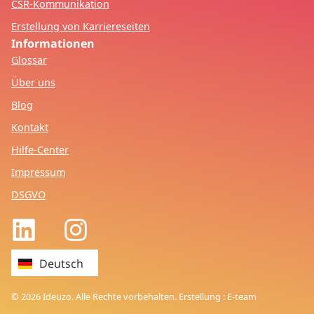
CSR-Kommunikation
Erstellung von Karriereseiten
Informationen
Glossar
Über uns
Blog
Kontakt
Hilfe-Center
Impressum
DSGVO
Français
Deutsch
English
© 2026 Ideuzo. Alle Rechte vorbehalten. Erstellung : E-team
Español