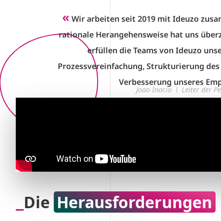
«
Wir arbeiten seit 2019 mit Ideuzo zus
rationale Herangehensweise hat uns über
erfüllen die Teams von Ideuzo unse
Prozessvereinfachung, Strukturierung de
Verbesserung unseres Emp
Joao Inacio
Leiter der P
Die
Herausforderungen