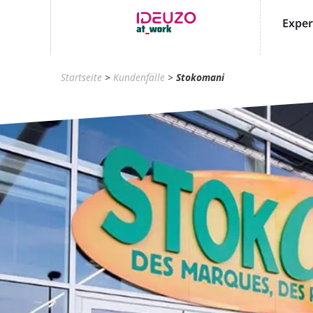
Exper
Startseite
>
Kundenfälle
>
Stokomani