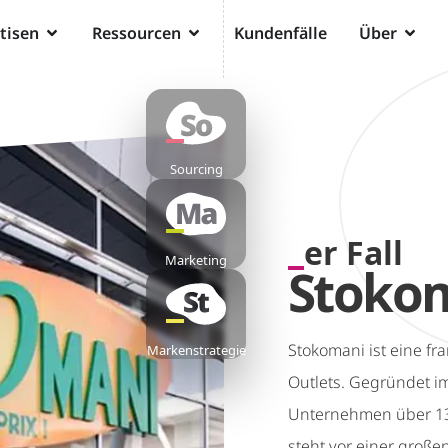
tisen
Ressourcen
Kundenfälle
Über
Sourcing
er Fall
Marketing
Stoko
Stokomani ist eine fr
Markenstrategie
Outlets. Gegründet im
Unternehmen über 13
steht vor einer groß